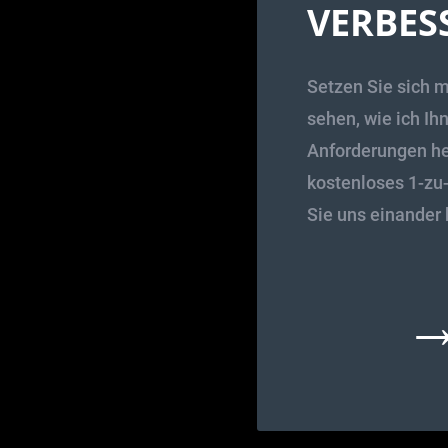
VERBES
Setzen Sie sich m
sehen, wie ich Ih
Anforderungen he
kostenloses 1-zu
Sie uns einander
→