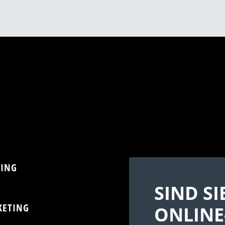
SING
SIND SI
KETING
ONLINE